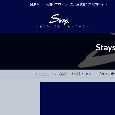
コ
ナ
民泊.hub in 九州がプロデュース。民泊施設の案内サイト
ン
ビ
テ
ゲ
ン
ー
ツ
シ
へ
ョ
ス
ン
St
キ
に
ッ
移
プ
動
トップページ
ブログ
未分類
Stays. ―泊まる