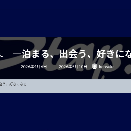
ays. ―泊まる、出会う、好きに
最
2026年4月6日
2026年5月10日
kensuke
終
更
新
日
、出会う、好きになる―
時
: